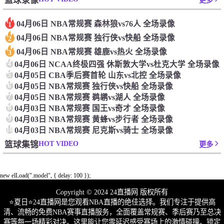
篮球录像
更多
04月06日 NBA常规赛 森林狼vs76人 全场录像
1
04月06日 NBA常规赛 独行侠vs快船 全场录像
2
04月06日 NBA常规赛 雄鹿vs热火 全场录像
3
4
04月06日 NCAA终极四强 休斯敦大学vs杜克大学 全场录像
5
04月05日 CBA季后赛首轮 山东vs北控 全场录像
6
04月05日 NBA常规赛 独行侠vs快船 全场录像
7
04月05日 NBA常规赛 鹈鹕vs湖人 全场录像
8
04月03日 NBA常规赛 国王vs奇才 全场录像
9
04月03日 NBA常规赛 黄蜂vs步行者 全场录像
10
04月03日 NBA常规赛 尼克斯vs骑士 全场录像
HOT VIDEO
篮球集锦
更多
new elLoad(".model", { delay: 100 });
Copyright © 2024 24直播网 版权所有
⭐️夏日⭐24直播网是您观看NBA直播的绝佳选择。我们专注于提供高
清、流畅的免费NBA赛事直播服务，全面覆盖常规赛、季后赛乃至总决
赛等每一场精彩对决。这里能让您零延迟感受赛场上的激情碰撞。锁定