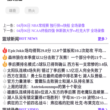
雄鹿
热火
上一条：
04月06日 NBA常规赛 独行侠vs快船 全场录像
下一条：
04月06日 NCAA终极四强 休斯敦大学vs杜克大学 全场录像
HOT NEWS
篮球新闻
更多
Epic️Jokic场均得到29.8分 12.8个篮板和10.2次助攻 平均三双很容易吗？
1
森林狼在本季度以52分击败了灰熊！一个部分中的21个中有18个！骑着摇头丸的战士第六 湖船不舒服
2
季后赛排名模式:5球队已得到确认 西方有一支悲惨的3-8队
3
4
太阳队连续8场失利 错过了季后赛 1.5亿巨人完全失败了
5
西方在混乱！勇士队在最终成绩中排名第七 湖人队晋级季后赛 火箭向快船送了礼物
6
官方力量清单：雷霆队击败骑士和湖人队排名第五
7
上周的球员：Antetokounmpo的第十个职业
8
雄鹿队连续排名前6位进入东方的季后赛 而老鹰队连续第四年在季后赛中踢球
9
湖人队没有锁定赢得47场胜利！字母36+15+10 波特24+12+8 42胜利以锁定季后赛
10
疯狂的三个前四名战斗：弗拉格的犯规 杜克·布莱克在33秒的惊喜中出现了
HOT VIDEO