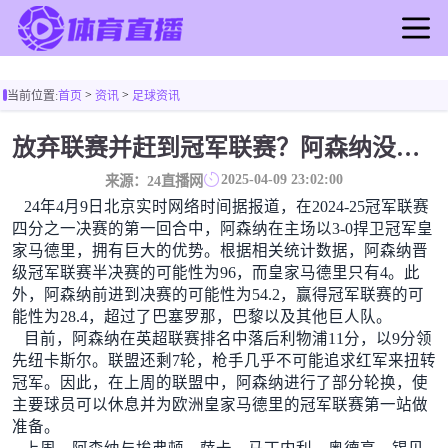
首页
>
>
当前位置:
首页
资讯
足球资讯
足球直播
篮球直播
放弃联赛并赶到冠军联赛？阿森纳没有希望赢得英超杯 赢得欧洲冠军的可能性
足球录像
2025-04-09 23:02:00
来源：24直播网
篮球录像
24年4月9日北京实时网络时间据报道，在2024-25冠军联赛
足球新闻
四分之一决赛的第一回合中，阿森纳在主场以3-0捍卫冠军皇
家马德里，拥有巨大的优势。根据相关统计数据，阿森纳晋
篮球新闻
级冠军联赛半决赛的可能性为96，而皇家马德里只有4。此
外，阿森纳前进到决赛的可能性为54.2，赢得冠军联赛的可
能性为28.4，超过了巴塞罗那，巴黎以及其他巨人队。
目前，阿森纳在英超联赛排名中落后利物浦11分，以9分领
先纽卡斯尔。联盟还剩7轮，枪手几乎不可能追求红军来扭转
冠军。因此，在上周的联盟中，阿森纳进行了部分轮换，使
主要球员可以休息并为欧洲皇家马德里的冠军联赛第一站做
准备。